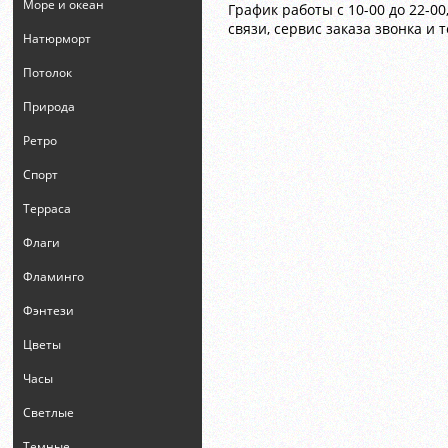
Море и океан
График работы c 10-00 до 22-0
связи, сервис заказа звонка и 
Натюрморт
Потолок
Природа
Ретро
Спорт
Терраса
Флаги
Фламинго
Фэнтези
Цветы
Часы
Светлые
Темные