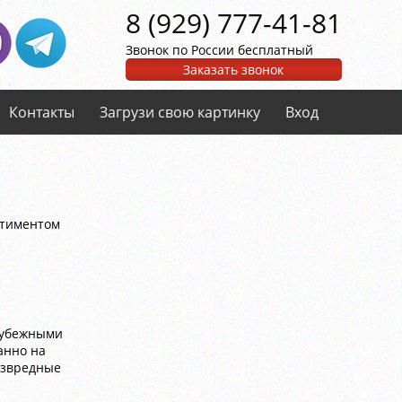
8 (929) 777-41-81
Звонок по России бесплатный
Заказать звонок
Контакты
Загрузи свою картинку
Вход
ртиментом
рубежными
анно на
езвредные