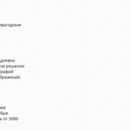
о выгодным
едневно
ное решение
графий
ображений.
ние
юбые
ь от 5000