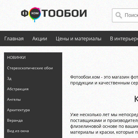
Главная
Акции
Цены и материалы
В интерьер
НОВИНКИ
Стереоскопические обои
Фотообои.ком - это магазин ф
3д
продукции и качественным се
Абстракция
Ангелы
Архитектура
Уже несколько лет мы непоср
поставщиками и производителя
Веранда
флизелиновой основе по вашим
Вид из окна
материалы и краски, которые п