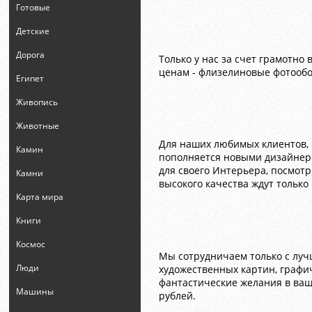
Готовые
Детские
Дорога
Только у нас за счет грамотно
ценам - флизелиновые фотообо
Египет
Живопись
Животные
Для наших любимых клиентов, 
Камин
пополняется новыми дизайнерс
для своего Интерьера, посмот
Камни
высокого качества ждут тольк
Карта мира
Книги
Космос
Мы сотрудничаем только с луч
Люди
художественных картин, графи
фантастические желания в ваш
Машины
рублей.