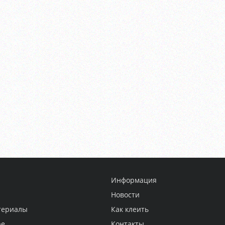
Информация
Новости
териалы
Как клеить
ре
Контакты