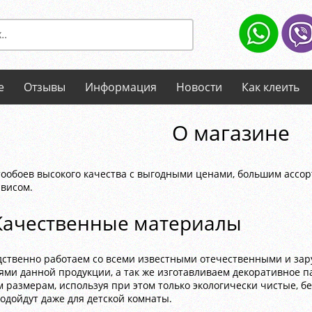
е
Отзывы
Информация
Новости
Как клеить
О магазине
отообоев высокого качества с выгодными ценами, большим ассо
рвисом.
Качественные материалы
едственно работаем со всеми известными отечественными и за
ми данной продукции, а так же изготавливаем декоративное п
 размерам, используя при этом только экологически чистые, б
одойдут даже для детской комнаты.