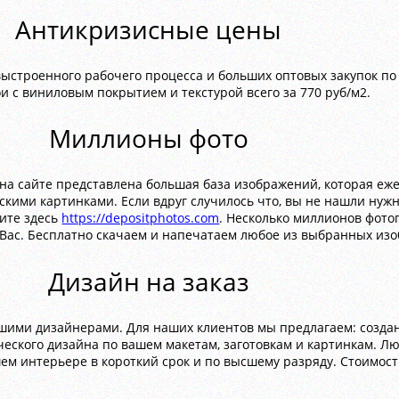
Антикризисные цены
 выстроенного рабочего процесса и больших оптовых закупок п
и с виниловым покрытием и текстурой всего за 770 руб/м2.
Миллионы фото
на сайте представлена большая база изображений, которая еж
кими картинками. Если вдруг случилось что, вы не нашли нуж
рите здесь
https://depositphotos.com
. Несколько миллионов фото
о Вас. Бесплатно скачаем и напечатаем любое из выбранных из
Дизайн на заказ
шими дизайнерами. Для наших клиентов мы предлагаем: созда
ческого дизайна по вашем макетам, заготовкам и картинкам. Л
ем интерьере в короткий срок и по высшему разряду. Стоимост