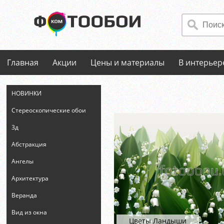
Главная
Акции
Цены и материалы
В интерьер
НОВИНКИ
Стереоскопические обои
3д
Абстракция
Ангелы
Архитектура
Веранда
Вид из окна
Цветы Ландыши