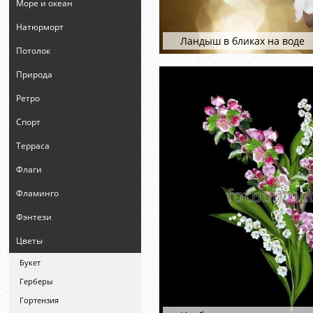
Море и океан
Натюрморт
Ландыш в бликах на воде
Потолок
Природа
Ретро
Спорт
Терраса
Флаги
Фламинго
Фэнтези
Цветы
Букет
Герберы
Гортензия