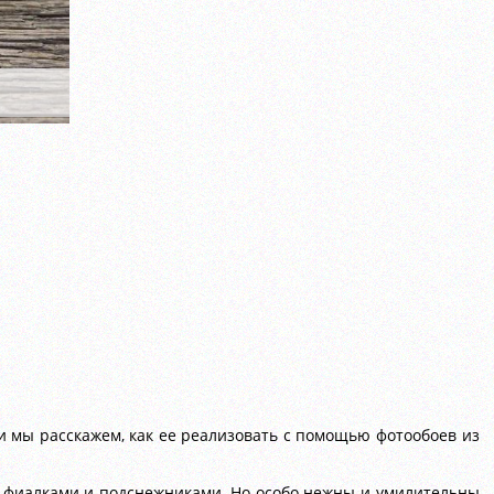
 мы расскажем, как ее реализовать с помощью фотообоев из
, фиалками и подснежниками. Но особо нежны и умилительны