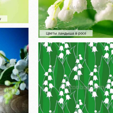
у
Цветы ландыша в росе