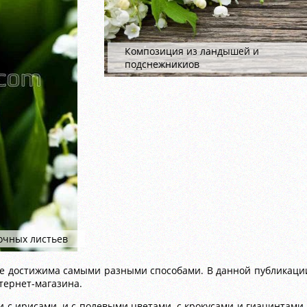
Композиция из ландышей и
подснежникиов
очных листьев
е достижима самыми разными способами. В данной публикации
тернет-магазина.
 с ирисами, и с полевыми цветами, с крокусами и гиацинтами