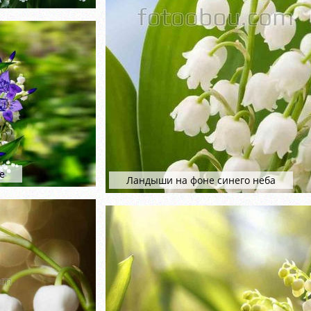
е
Ландыши на фоне синего неба