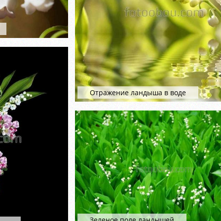
Отражение ландыша в воде
Зеленое поле ландышей