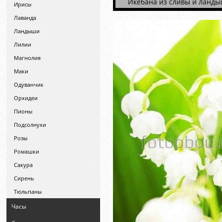
Икебана из сливы и ланд
Ирисы
Лаванда
Ландыши
Лилии
Магнолия
Маки
Одуванчик
Орхидеи
Пионы
Подсолнухи
Розы
Ромашки
Сакура
Сирень
Тюльпаны
Часы