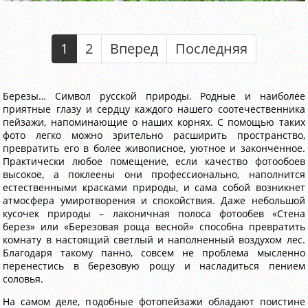
1
2
Вперед
Последняя
Березы… Символ русской природы. Родные и наиболее
приятные глазу и сердцу каждого нашего соотечественника
пейзажи, напоминающие о наших корнях. С помощью таких
фото легко можно зрительно расширить пространство,
превратить его в более живописное, уютное и законченное.
Практически любое помещение, если качество фотообоев
высокое, а поклеены они профессионально, наполнится
естественными красками природы, и сама собой возникнет
атмосфера умиротворения и спокойствия. Даже небольшой
кусочек природы – лаконичная полоса фотообев «Стена
берез» или «Березовая роща весной» способна превратить
комнату в настоящий светлый и наполненный воздухом лес.
Благодаря такому панно, совсем не проблема мысленно
перенестись в березовую рощу и насладиться пением
соловья.
На самом деле, подобные фотопейзажи обладают поистине