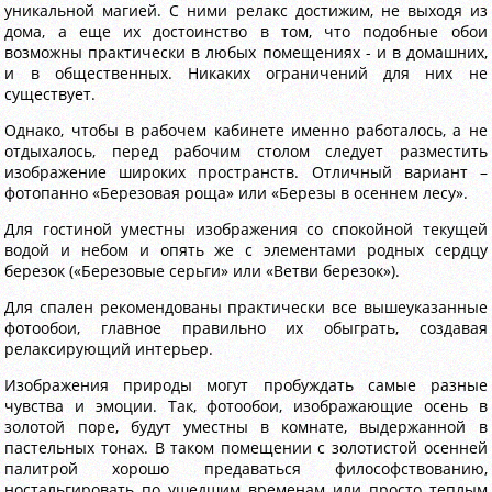
уникальной магией. С ними релакс достижим, не выходя из
дома, а еще их достоинство в том, что подобные обои
возможны практически в любых помещениях - и в домашних,
и в общественных. Никаких ограничений для них не
существует.
Однако, чтобы в рабочем кабинете именно работалось, а не
отдыхалось, перед рабочим столом следует разместить
изображение широких пространств. Отличный вариант –
фотопанно «Березовая роща» или «Березы в осеннем лесу».
Для гостиной уместны изображения со спокойной текущей
водой и небом и опять же с элементами родных сердцу
березок («Березовые серьги» или «Ветви березок»).
Для спален рекомендованы практически все вышеуказанные
фотообои, главное правильно их обыграть, создавая
релаксирующий интерьер.
Изображения природы могут пробуждать самые разные
чувства и эмоции. Так, фотообои, изображающие осень в
золотой поре, будут уместны в комнате, выдержанной в
пастельных тонах. В таком помещении с золотистой осенней
палитрой хорошо предаваться философствованию,
ностальгировать по ушедшим временам или просто теплым