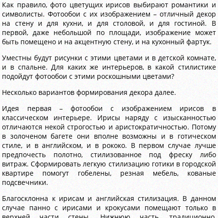
Как правило, фото цветущих ирисов выбирают романтики и
символисты. Фотообои с их изображением – отличный декор
на стену и для кухни, и для столовой, и для гостиной. В
первой, даже небольшой по площади, изображение может
быть помещено и на акцентную стену, и на кухонный фартук.
Уместны будут рисунки с этими цветами и в детской комнате,
и в спальне. Для каких же интерьеров, в какой стилистике
подойдут фотообои с этими роскошными цветами?
Несколько вариантов формирования декора далее.
Идея первая – фотообои с изображением ирисов в
классическом интерьере. Ирисы наряду с изысканностью
отличаются некой строгостью и аристократичностью. Потому
в золоченом багете они вполне возможны и в готическом
стиле, и в английском, и в рококо. В первом случае лучше
предпочесть полотно, стилизованное под фреску либо
витраж. Сформировать легкую стилизацию готики в городской
квартире помогут гобелены, резная мебель, кованые
подсвечники.
Благосклонна к ирисам и английская стилизация. В данном
случае панно с ирисами и крокусами помещают только в
верхней части стены. Нижнюю часть, традиционно,