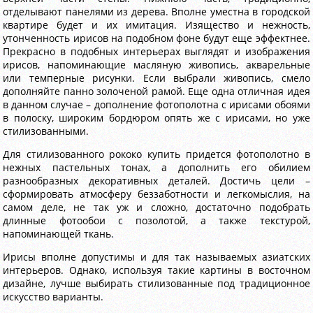
отделывают панелями из дерева. Вполне уместна в городской
квартире будет и их имитация. Изящество и нежность,
утонченность ирисов на подобном фоне будут еще эффектнее.
Прекрасно в подобных интерьерах выглядят и изображения
ирисов, напоминающие масляную живопись, акварельные
или темперные рисунки. Если выбрали живопись, смело
дополняйте панно золоченой рамой. Еще одна отличная идея
в данном случае – дополнение фотополотна с ирисами обоями
в полоску, широким бордюром опять же с ирисами, но уже
стилизованными.
Для стилизованного рококо купить придется фотополотно в
нежных пастельных тонах, а дополнить его обилием
разнообразных декоративных деталей. Достичь цели –
сформировать атмосферу беззаботности и легкомыслия, на
самом деле, не так уж и сложно, достаточно подобрать
длинные фотообои с позолотой, а также текстурой,
напоминающей ткань.
Ирисы вполне допустимы и для так называемых азиатских
интерьеров. Однако, используя такие картины в восточном
дизайне, лучше выбирать стилизованные под традиционное
искусство варианты.