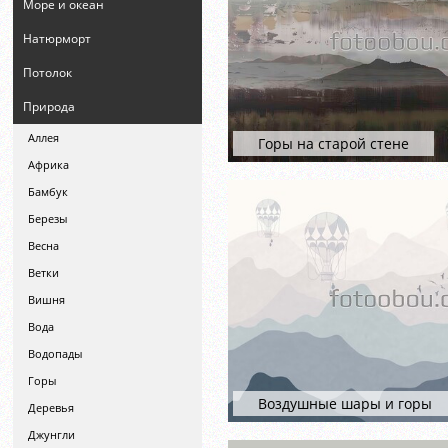
Море и океан
Натюрморт
Потолок
Природа
Аллея
Горы на старой стене
Африка
Бамбук
Березы
Весна
Ветки
Вишня
Вода
Водопады
Горы
Воздушные шары и горы
Деревья
Джунгли