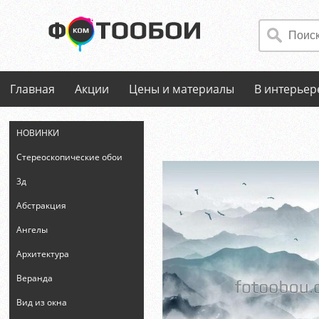
Главная
Акции
Цены и материалы
В интерьер
НОВИНКИ
Стереоскопические обои
3д
Абстракция
Ангелы
Архитектура
Веранда
Вид из окна