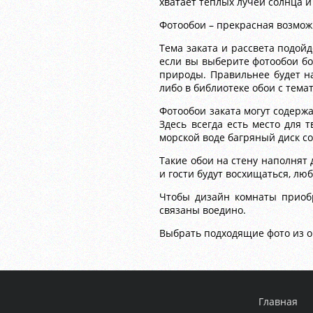
хватает теплых лучей солнца и
Фотообои – прекрасная возмож
Тема заката и рассвета подойд
если вы выберите фотообои бо
природы. Правильнее будет на
либо в библиотеке обои с тема
Фотообои заката могут содерж
Здесь всегда есть место для 
морской воде багряный диск с
Такие обои на стену наполнят
и гости будут восхищаться, л
Чтобы дизайн комнаты приобр
связаны воедино.
Выбрать подходящие фото из о
Главная