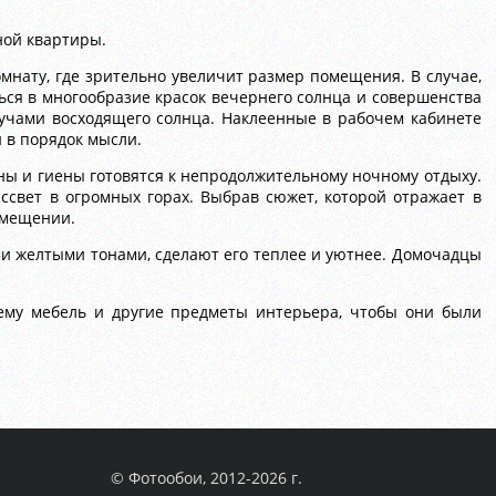
ной квартиры.
омнату, где зрительно увеличит размер помещения. В случае,
ься в многообразие красок вечернего солнца и совершенства
лучами восходящего солнца. Наклеенные в рабочем кабинете
и в порядок мысли.
ны и гиены готовятся к непродолжительному ночному отдыху.
ассвет в огромных горах. Выбрав сюжет, которой отражает в
омещении.
и желтыми тонами, сделают его теплее и уютнее. Домочадцы
ему мебель и другие предметы интерьера, чтобы они были
© Фотообои, 2012-2026 г.