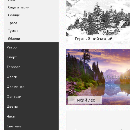
Сады и парки
Солнце
Трава
Туман
Горный пейзаж чб
Яблони
Ретро
Спорт
Терраса
Флаги
Фламинго
Фэнтези
Тихий лес
Цветы
Часы
Светлые