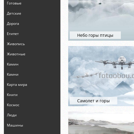
Готовые
Детские
Дорога
Египет
Небо горы птицы
Живопись
Животные
Камин
Камни
Карта мира
Книги
Самолет и горы
Космос
Люди
Машины