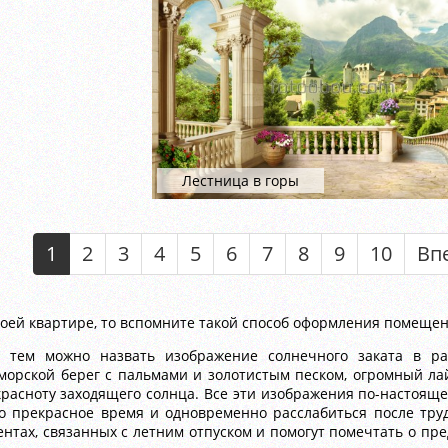
Лестница в горы
1
2
3
4
5
6
7
8
9
10
Вп
воей квартире, то вспомните такой способ оформления помеще
тем можно назвать изображение солнечного заката в раз
 морской берег с пальмами и золотистым песком, огромный л
расноту заходящего солнца. Все эти изображения по-настоящ
то прекрасное время и одновременно расслабиться после тру
тах, связанных с летним отпуском и помогут помечтать о пред