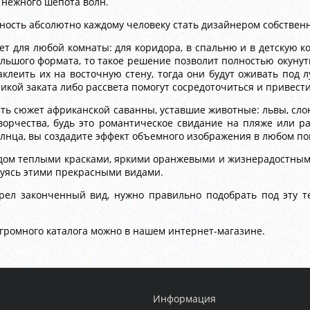
 нежного шепота волн.
ность абсолютно каждому человеку стать дизайнером собствен
ет для любой комнаты: для коридора, в спальню и в детскую к
льшого формата, то такое решение позволит полностью окунут
клеить их на восточную стену, тогда они будут оживать под 
тикой заката либо рассвета помогут сосредоточиться и привест
ать сюжет африканской саванны, уставшие животные: львы, сло
творчества, будь это романтическое свидание на пляже или р
олнца, вы создадите эффект объемного изображения в любом п
 дом теплыми красками, яркими оранжевыми и жизнерадостным
юбуясь этими прекрасными видами.
ел законченный вид, нужно правильно подобрать под эту т
громного каталога можно в нашем интернет-магазине.
Информация