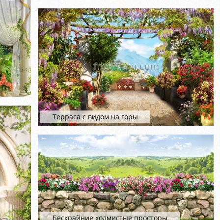
Терраса с видом на горы
Бескрайние холмистые просторы