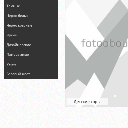
Темные
Черно белые
Черно красные
Яркие
Дизайнерские
Панорамные
Узкие
Базовый цвет
Детские горы