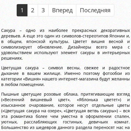
1
2
3
Вперед
Последняя
Сакура – одно из наиболее прекрасных декоративных
деревьев. А еще это один из символов-стереотипов Японии и,
в общем, японской культуры. Цветет вишня весной и
символизирует обновление. Дизайнеры всего мира с
удовольствием используют элемент сакуры в интерьерных
решениях.
Цветущая сакура – символ весны, свежее и радостное
дыхание в вашем жилище. Именно поэтому фотообои из
категории «Вишня» нашего интернет-магазина будут желанны
в любом помещении.
Пышные цветущие розовые облака, притягивающие взгляд
(«Весенний вишневый цвет», «Яблонька цветет») и
изысканное очарование, которое несут отдельные цветы
(«Цветущая сакура на озере», «Цветущая ветвь сакуры») – вся
эта романтика более чем уместна в оформлении спален,
уютных, расслабляющих гостиных, девичьих комнат.
Большинство из шедевров данного раздела переносят нас на