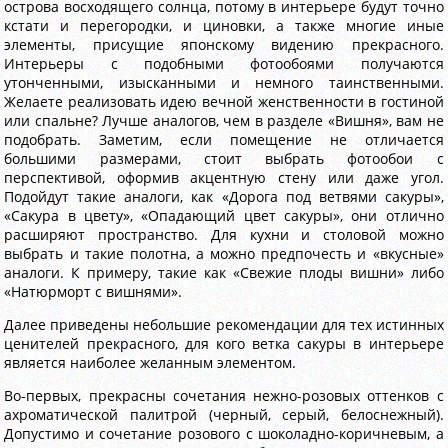
острова восходящего солнца, потому в интерьере будут точно
кстати и перегородки, и циновки, а также многие иные
элементы, присущие японскому видению прекрасного.
Интерьеры с подобными фотообоями получаются
утонченными, изысканными и немного таинственными.
Желаете реализовать идею вечной женственности в гостиной
или спальне? Лучше аналогов, чем в разделе «Вишня», вам не
подобрать. Заметим, если помещение не отличается
большими размерами, стоит выбрать фотообои с
перспективой, оформив акцентную стену или даже угол.
Подойдут такие аналоги, как «Дорога под ветвями сакуры»,
«Сакура в цвету», «Опадающий цвет сакуры», они отлично
расширяют пространство. Для кухни и столовой можно
выбрать и такие полотна, а можно предпочесть и «вкусные»
аналоги. К примеру, такие как «Свежие плоды вишни» либо
«Натюрморт с вишнями».
Далее приведены небольшие рекомендации для тех истинных
ценителей прекрасного, для кого ветка сакуры в интерьере
является наиболее желанным элементом.
Во-первых, прекрасны сочетания нежно-розовых оттенков с
ахроматической палитрой (черный, серый, белоснежный).
Допустимо и сочетание розового с шоколадно-коричневым, а