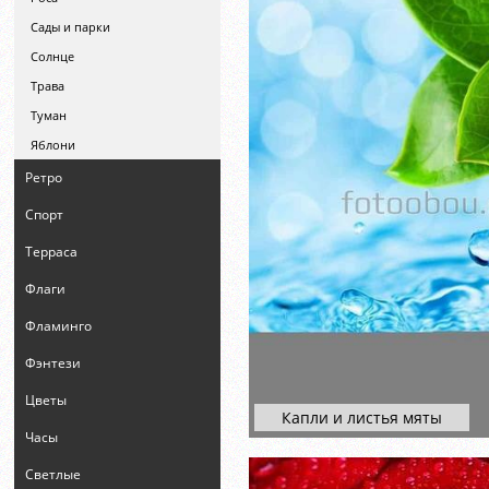
Сады и парки
Солнце
Трава
Туман
Яблони
Ретро
Спорт
Терраса
Флаги
Фламинго
Фэнтези
Цветы
Капли и листья мяты
Часы
Светлые