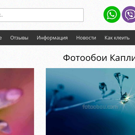
е
Отзывы
Информация
Новости
Как клеить
Фотообои Капл