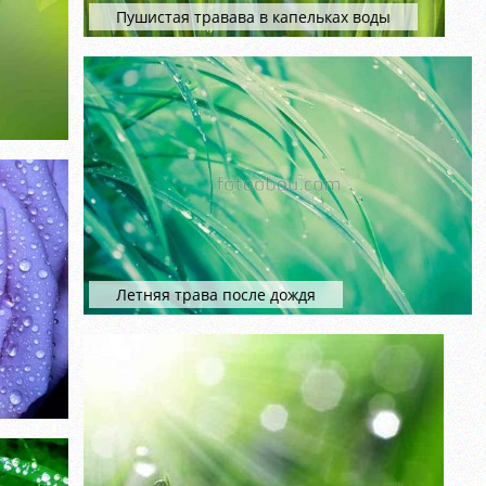
Пушистая травава в капельках воды
Летняя трава после дождя