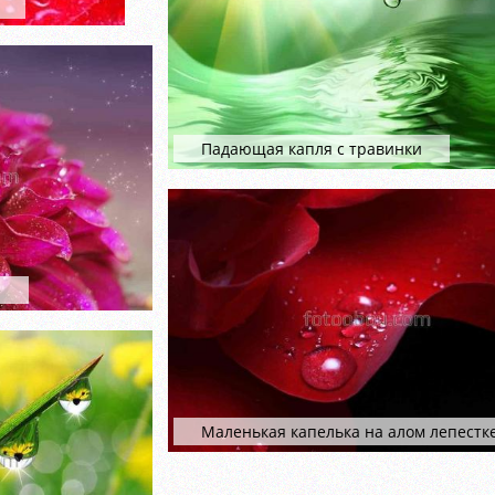
Падающая капля с травинки
е
Маленькая капелька на алом лепестк