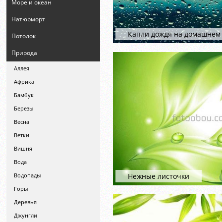
Море и океан
Натюрморт
Капли дождя на домашнем 
Потолок
Природа
Аллея
Африка
Бамбук
Березы
Весна
Ветки
Вишня
Вода
Водопады
Нежные листочки
Горы
Деревья
Джунгли