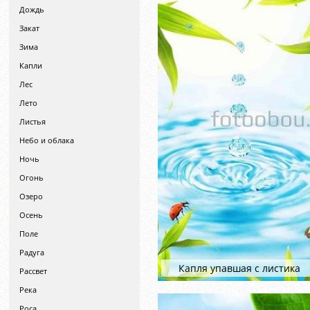
Дождь
Закат
Зима
Капли
Лес
Лето
Листья
Небо и облака
Ночь
Огонь
Озеро
Осень
Поле
Радуга
Капля упавшая с листика
Рассвет
Река
Роса