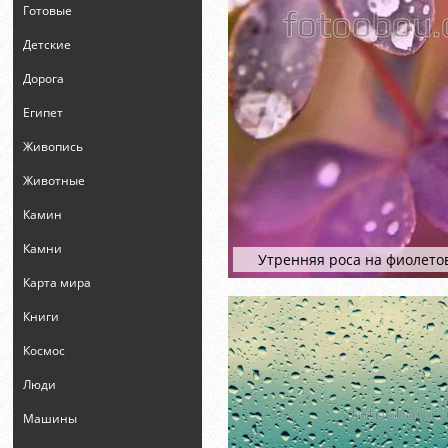
Готовые
Детские
Дорога
Египет
Живопись
Животные
Камин
Камни
Утренняя роса на фиолето
Карта мира
Книги
Космос
Люди
Машины