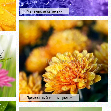
Маленькие капельки
Прелестный желты цветок