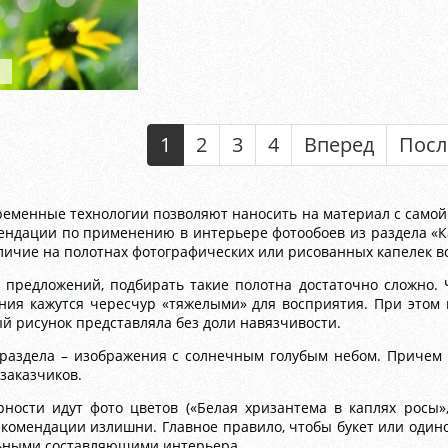
1
2
3
4
Вперед
Посл
ременные технологии позволяют наносить на материал с самой
ндации по применению в интерьере фотообоев из раздела «Кап
аличие на полотнах фотографических или рисованных капелек в
 предложений, подбирать такие полотна достаточно сложно. Ч
ния кажутся чересчур «тяжелыми» для восприятия. При этом 
ый рисунок представляла без доли навязчивости.
раздела – изображения с солнечным голубым небом. Причем 
заказчиков.
ности идут фото цветов («Белая хризантема в каплях росы
рекомендации излишни. Главное правило, чтобы букет или оди
льными составляющими интерьера.