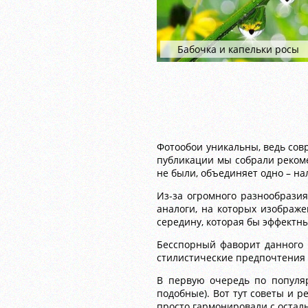
Бабочка и капельки росы
Фотообои уникальны, ведь сов
публикации мы собрали рекоме
не были, объединяет одно – н
Из-за огромного разнообразия
аналоги, на которых изображе
середину, которая бы эффектн
Бесспорный фаворит данного 
стилистические предпочтения 
В первую очередь по популяр
подобные). Вот тут советы и 
просто гармонировали с оста