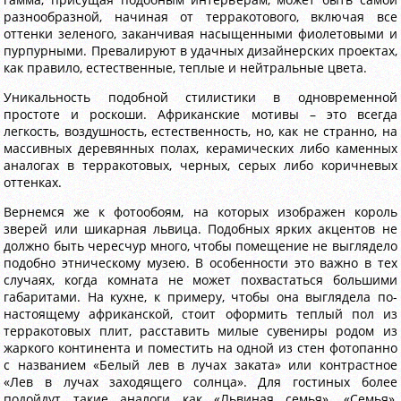
разнообразной, начиная от терракотового, включая все
оттенки зеленого, заканчивая насыщенными фиолетовыми и
пурпурными. Превалируют в удачных дизайнерских проектах,
как правило, естественные, теплые и нейтральные цвета.
Уникальность подобной стилистики в одновременной
простоте и роскоши. Африканские мотивы – это всегда
легкость, воздушность, естественность, но, как не странно, на
массивных деревянных полах, керамических либо каменных
аналогах в терракотовых, черных, серых либо коричневых
оттенках.
Вернемся же к фотообоям, на которых изображен король
зверей или шикарная львица. Подобных ярких акцентов не
должно быть чересчур много, чтобы помещение не выглядело
подобно этническому музею. В особенности это важно в тех
случаях, когда комната не может похвастаться большими
габаритами. На кухне, к примеру, чтобы она выглядела по-
настоящему африканской, стоит оформить теплый пол из
терракотовых плит, расставить милые сувениры родом из
жаркого континента и поместить на одной из стен фотопанно
с названием «Белый лев в лучах заката» или контрастное
«Лев в лучах заходящего солнца». Для гостиных более
подойдут такие аналоги как «Львиная семья», «Семья»,