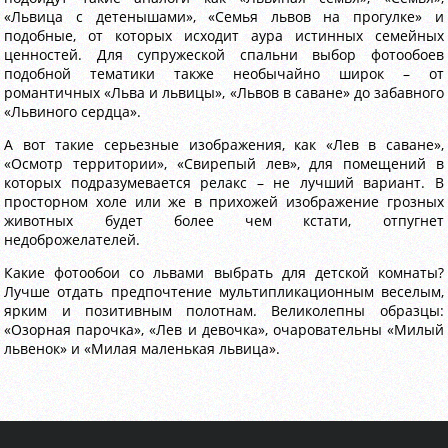
«Львица с детенышами», «Семья львов на прогулке» и
подобные, от которых исходит аура истинных семейных
ценностей. Для супружеской спальни выбор фотообоев
подобной тематики также необычайно широк – от
романтичных «Льва и львицы», «Львов в саване» до забавного
«Львиного сердца».
А вот такие серьезные изображения, как «Лев в саване»,
«Осмотр территории», «Свирепый лев», для помещений в
которых подразумевается релакс – не лучший вариант. В
просторном холе или же в прихожей изображение грозных
животных будет более чем кстати, отпугнет
недоброжелателей.
Какие фотообои со львами выбрать для детской комнаты?
Лучше отдать предпочтение мультипликационным веселым,
ярким и позитивным полотнам. Великолепны образцы:
«Озорная парочка», «Лев и девочка», очаровательны «Милый
львенок» и «Милая маленькая львица».