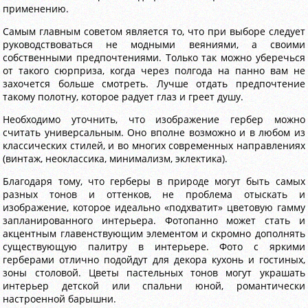
применению.
Самым главным советом является то, что при выборе следует
руководствоваться не модными веяниями, а своими
собственными предпочтениями. Только так можно уберечься
от такого сюрприза, когда через полгода на панно вам не
захочется больше смотреть. Лучше отдать предпочтение
такому полотну, которое радует глаз и греет душу.
Необходимо уточнить, что изображение гербер можно
считать универсальным. Оно вполне возможно и в любом из
классических стилей, и во многих современных направлениях
(винтаж, неоклассика, минимализм, эклектика).
Благодаря тому, что герберы в природе могут быть самых
разных тонов и оттенков, не проблема отыскать и
изображение, которое идеально «подхватит» цветовую гамму
запланированного интерьера. Фотопанно может стать и
акцентным главенствующим элементом и скромно дополнять
существующую палитру в интерьере. Фото с яркими
герберами отлично подойдут для декора кухонь и гостиных,
зоны столовой. Цветы пастельных тонов могут украшать
интерьер детской или спальни юной, романтически
настроенной барышни.