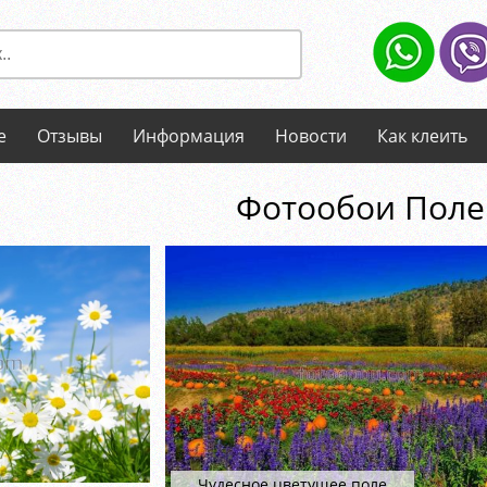
е
Отзывы
Информация
Новости
Как клеить
Фотообои Поле
Чудесное цветущее поле