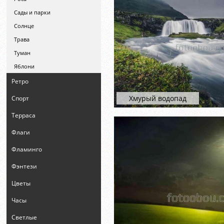
Сады и парки
Солнце
Трава
Туман
Яблони
Ретро
Хмурый водопад
Спорт
Терраса
Флаги
Фламинго
Фэнтези
Цветы
Часы
Светлые