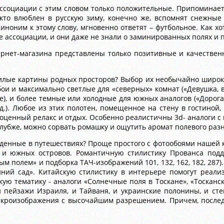
ассоциации с этим словом только положительные. Припоминае
 кто влюблен в русскую зиму, конечно же, вспомнят снежные
иноним к этому слову, мгновенно ответят – футбольное. Как хо
 ассоциации, и они даже не знали о заминированных полях и п
ернет-магазина представлены только позитивные и качествен
илые картины родных просторов? Выбор их необычайно широк 
ои и максимально светлые для «северных» комнат («Девушка, 
), и более темные или холодные для южных аналогов («Дорога 
д.). Любое из этих полотен, помещенное на стену в гостиной,
оценный релакс и отдых. Особенно реалистичны 3d- аналоги с 
глубже, можно сорвать ромашку и ощутить аромат полевого раз
иденные в путешествиях? Проще простого с фотообоями нашей 
 и южных островов. Романтичную стилистику Прованса подд
ым полем» и подборка ТАЧ-изображений 101, 132, 162, 182, 28
ний сад». Китайскую стилистику в интерьере помогут реализ
ую тематику - аналоги «Солнечные поля в Тоскане», «Тосканс
 пейзажи Израиля, и Тайваня, и украинские полонины, и сте
кроизображения с высочайшим разрешением. Причем, послед