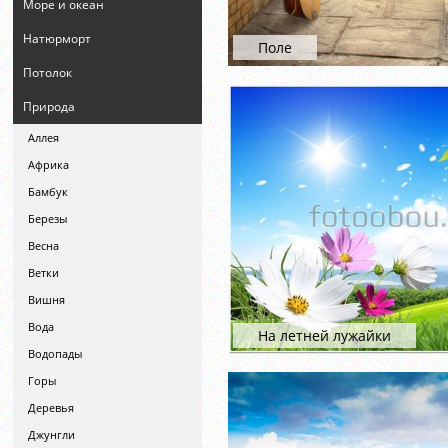
Море и океан
Натюрморт
Поле
Потолок
Природа
Аллея
Африка
Бамбук
Березы
Весна
Ветки
Вишня
Вода
На летней лужайки
Водопады
Горы
Деревья
Джунгли