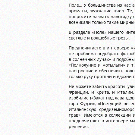
Поле… У большинства из нас 
ароматы, жужжание пчел. Те,
попросите назвать навскидку с
возникали только такие мирные
В разделе «Поле» нашего инт
светлые и волшебные грезы.
Предпочитаете в интерьере м
не проблема подобрать фотооб
в солнечных лучах» и подобные
«Полнолуние и мотыльки» и т.
настроение и обеспечить полн
только руку протяни и вдохни 
Не можете забыть красоты, ув
Франции, и Крита, и Италии,
изобилие («Закат над лавандов
гора Фудзи», «Цветущий весен
Итальянскую, средиземноморск
трав». Имеются в коллекции и
предпочитают в интерьере ма
решения.