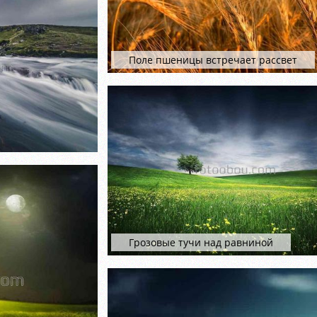
Поле пшеницы встречает рассвет
Грозовые тучи над равниной