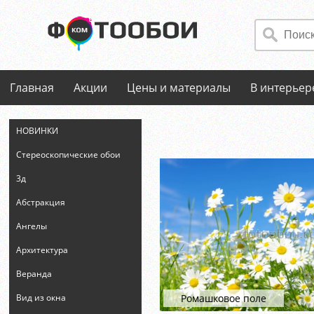
Главная
Акции
Цены и материалы
В интерьер
НОВИНКИ
Стереоскопические обои
3д
Абстракция
Ангелы
Архитектура
Веранда
Ромашковое поле
Вид из окна