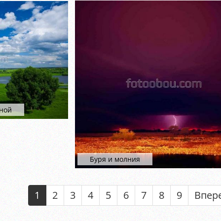
иной
Буря и молния
1
2
3
4
5
6
7
8
9
Впер