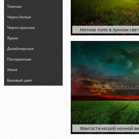
Темные
Черно белые
Черно красные
Ночное поле в лунном све
Яркие
Дизайнерские
Панорамные
Узкие
Базовый цвет
Фантастический ночной в