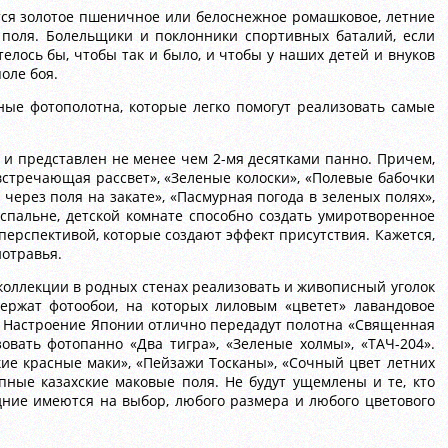
тся золотое пшеничное или белоснежное ромашковое, летние
 поля. Болельщики и поклонники спортивных баталий, если
телось бы, чтобы так и было, и чтобы у наших детей и внуков
оле боя.
ные фотополотна, которые легко помогут реализовать самые
и представлен не менее чем 2-мя десятками панно. Причем,
встречающая рассвет», «Зеленые колоски», «Полевые бабочки
через поля на закате», «Пасмурная погода в зеленых полях»,
 спальне, детской комнате способно создать умиротворенное
перспективой, которые создают эффект присутствия. Кажется,
нотравья.
коллекции в родных стенах реализовать и живописный уголок
ержат фотообои, на которых лиловым «цветет» лавандовое
7). Настроение Японии отлично передадут полотна «Священная
овать фотопанно «Два тигра», «Зеленые холмы», «ТАЧ-204».
кие красные маки», «Пейзажи Тосканы», «Сочный цвет летних
пные казахские маковые поля. Не будут ущемлены и те, кто
ние имеются на выбор, любого размера и любого цветового