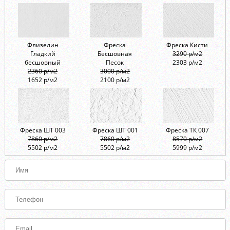
Флизелин
Фреска
Фреска Кисти
Гладкий
Бесшовная
3290 р/м2
бесшовный
Песок
2303 р/м2
2360 р/м2
3000 р/м2
1652 р/м2
2100 р/м2
Фреска ШТ 003
Фреска ШТ 001
Фреска ТК 007
7860 р/м2
7860 р/м2
8570 р/м2
5502 р/м2
5502 р/м2
5999 р/м2