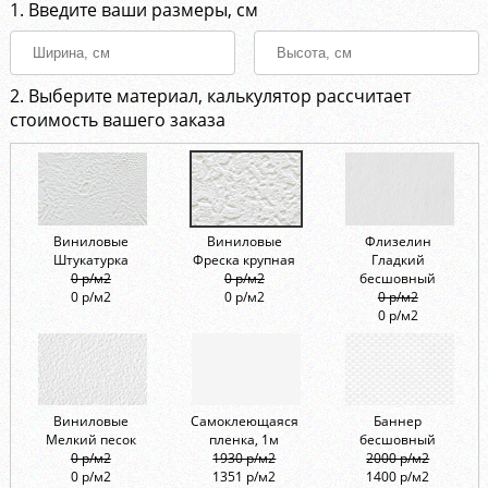
1. Введите ваши размеры, см
2. Выберите материал, калькулятор рассчитает
стоимость вашего заказа
Виниловые
Виниловые
Флизелин
Штукатурка
Фреска крупная
Гладкий
0 р/м2
0 р/м2
бесшовный
0 р/м2
0 р/м2
0 р/м2
0 р/м2
Виниловые
Самоклеющаяся
Баннер
Мелкий песок
пленка, 1м
бесшовный
0 р/м2
1930 р/м2
2000 р/м2
0 р/м2
1351 р/м2
1400 р/м2