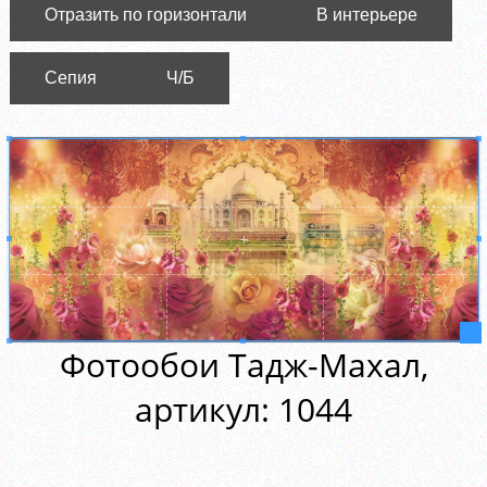
Отразить по горизонтали
В интерьере
Сепия
Ч/Б
Фотообои Тадж-Махал,
aртикул: 1044