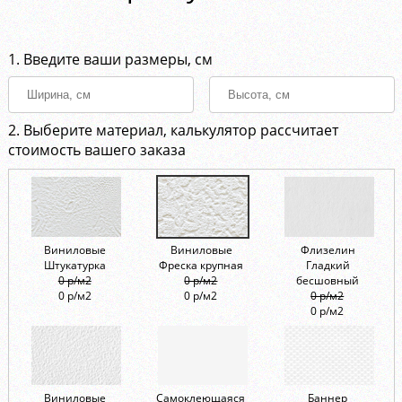
1. Введите ваши размеры, см
2. Выберите материал, калькулятор рассчитает
стоимость вашего заказа
Виниловые
Виниловые
Флизелин
Штукатурка
Фреска крупная
Гладкий
0 р/м2
0 р/м2
бесшовный
0 р/м2
0 р/м2
0 р/м2
0 р/м2
Виниловые
Самоклеющаяся
Баннер