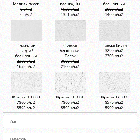
Мелкий песок
пленка, 1м
бесшовный
0 р/м2
1930 р/м2
2000 р/м2
0 р/м2
1351 р/м2
1400 р/м2
Флизелин
Фреска
Фреска Кисти
Гладкий
Бесшовная
3290 р/м2
бесшовный
Песок
2303 р/м2
2360 р/м2
3000 р/м2
1652 р/м2
2100 р/м2
Фреска ШТ 003
Фреска ШТ 001
Фреска ТК 007
7860 р/м2
7860 р/м2
8570 р/м2
5502 р/м2
5502 р/м2
5999 р/м2