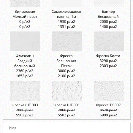
Виниловые
Самоклеющаяся
Баннер
Мелкий песок
пленка, 1м
бесшовный
0 р/м2
1930 р/м2
2000 р/м2
0 р/м2
1351 р/м2
1400 р/м2
Флизелин
Фреска
Фреска Кисти
Гладкий
Бесшовная
3290 р/м2
бесшовный
Песок
2303 р/м2
2360 р/м2
3000 р/м2
1652 р/м2
2100 р/м2
Фреска ШТ 003
Фреска ШТ 001
Фреска ТК 007
7860 р/м2
7860 р/м2
8570 р/м2
5502 р/м2
5502 р/м2
5999 р/м2