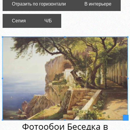
Отразить по горизонтали
В интерьере
Сепия
Ч/Б
Фотообои Беседка в