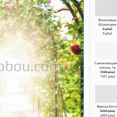
Виниловые
Штукатурка
0 р/м2
0 р/м2
Самоклеющая
пленка, 1м
1930 р/м2
1351 р/м2
Фреска Кист
3290 р/м2
2303 р/м2