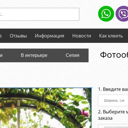
е
Отзывы
Информация
Новости
Как клеить
Фотооб
ли
В интерьере
Сепия
1. Введите в
2. Выберите 
заказа