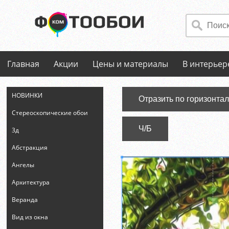
Главная
Акции
Цены и материалы
В интерьер
НОВИНКИ
Отразить по горизонта
Стереоскопические обои
Ч/Б
3д
Абстракция
Ангелы
Архитектура
Веранда
Вид из окна