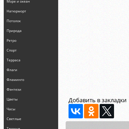
Море и океан
Натюрморт
Потолок
Природа
Ретро
Спорт
Терраса
Флаги
Фламинго
Фэнтези
Добавить в закладки
Цветы
Часы
Светлые
Темные