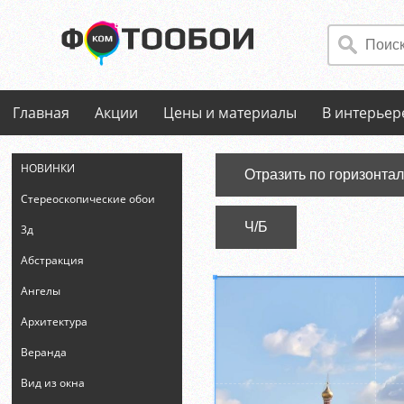
Главная
Акции
Цены и материалы
В интерьер
НОВИНКИ
Отразить по горизонта
Стереоскопические обои
Ч/Б
3д
Абстракция
Ангелы
Архитектура
Веранда
Вид из окна