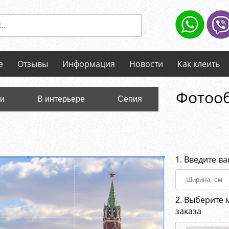
е
Отзывы
Информация
Новости
Как клеить
Фотооб
ли
В интерьере
Сепия
1. Введите в
2. Выберите 
заказа