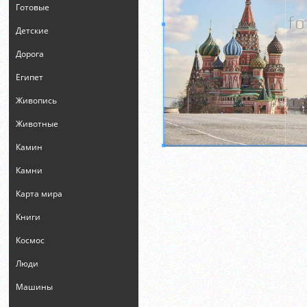
Готовые
Детские
Дорога
Египет
Живопись
Животные
Камин
Камни
Карта мира
Книги
Космос
Люди
Машины