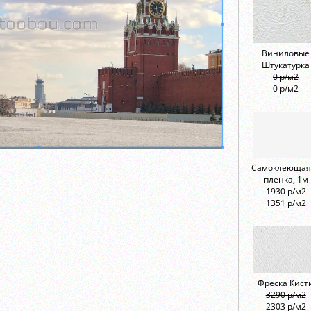
Виниловые
Штукатурка
0 р/м2
0 р/м2
Самоклеющая
пленка, 1м
1930 р/м2
1351 р/м2
Фреска Кист
3290 р/м2
2303 р/м2