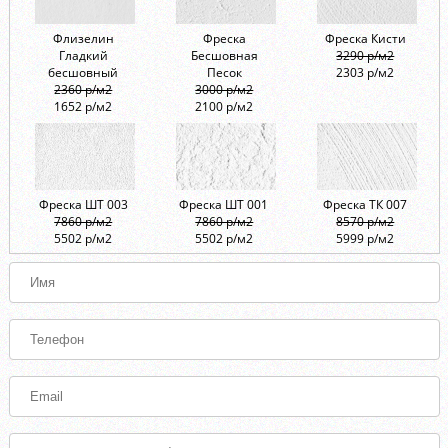
Флизелин
Фреска
Фреска Кисти
Гладкий
Бесшовная
3290 р/м2
бесшовный
Песок
2303 р/м2
2360 р/м2
3000 р/м2
1652 р/м2
2100 р/м2
Фреска ШТ 003
Фреска ШТ 001
Фреска ТК 007
7860 р/м2
7860 р/м2
8570 р/м2
5502 р/м2
5502 р/м2
5999 р/м2