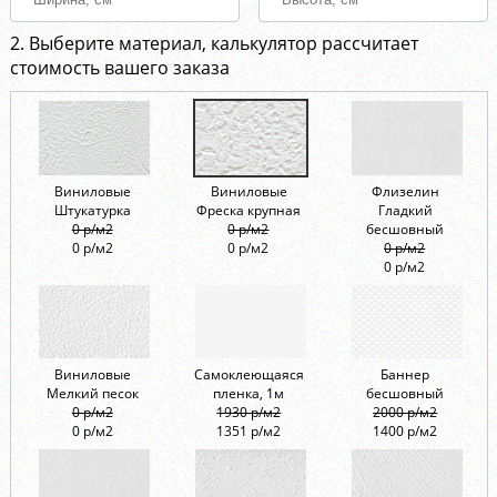
2. Выберите материал, калькулятор рассчитает
стоимость вашего заказа
Виниловые
Виниловые
Флизелин
Штукатурка
Фреска крупная
Гладкий
0 р/м2
0 р/м2
бесшовный
0 р/м2
0 р/м2
0 р/м2
0 р/м2
Виниловые
Самоклеющаяся
Баннер
Мелкий песок
пленка, 1м
бесшовный
0 р/м2
1930 р/м2
2000 р/м2
0 р/м2
1351 р/м2
1400 р/м2