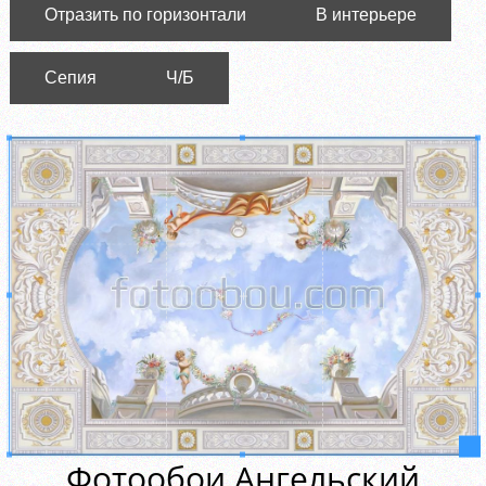
Отразить по горизонтали
В интерьере
Сепия
Ч/Б
Фотообои Ангельский