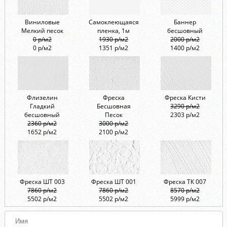
Виниловые
Самоклеющаяся
Баннер
Мелкий песок
пленка, 1м
бесшовный
0 р/м2
1930 р/м2
2000 р/м2
0 р/м2
1351 р/м2
1400 р/м2
Флизелин
Фреска
Фреска Кисти
Гладкий
Бесшовная
3290 р/м2
бесшовный
Песок
2303 р/м2
2360 р/м2
3000 р/м2
1652 р/м2
2100 р/м2
Фреска ШТ 003
Фреска ШТ 001
Фреска ТК 007
7860 р/м2
7860 р/м2
8570 р/м2
5502 р/м2
5502 р/м2
5999 р/м2