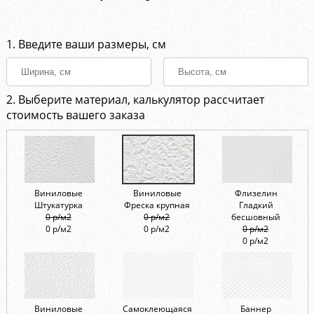
1. Введите ваши размеры, см
2. Выберите материал, калькулятор рассчитает
стоимость вашего заказа
Виниловые
Виниловые
Флизелин
Штукатурка
Фреска крупная
Гладкий
0 р/м2
0 р/м2
бесшовный
0 р/м2
0 р/м2
0 р/м2
0 р/м2
Виниловые
Самоклеющаяся
Баннер