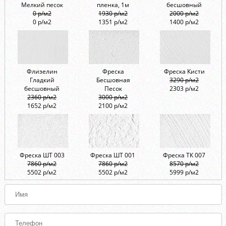
Мелкий песок
пленка, 1м
бесшовный
0 р/м2
1930 р/м2
2000 р/м2
0 р/м2
1351 р/м2
1400 р/м2
Флизелин
Фреска
Фреска Кисти
Гладкий
Бесшовная
3290 р/м2
бесшовный
Песок
2303 р/м2
2360 р/м2
3000 р/м2
1652 р/м2
2100 р/м2
Фреска ШТ 003
Фреска ШТ 001
Фреска ТК 007
7860 р/м2
7860 р/м2
8570 р/м2
5502 р/м2
5502 р/м2
5999 р/м2