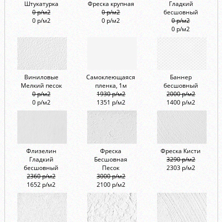
Штукатурка
Фреска крупная
Гладкий
0 р/м2
0 р/м2
бесшовный
0 р/м2
0 р/м2
0 р/м2
0 р/м2
Виниловые
Самоклеющаяся
Баннер
Мелкий песок
пленка, 1м
бесшовный
0 р/м2
1930 р/м2
2000 р/м2
0 р/м2
1351 р/м2
1400 р/м2
Флизелин
Фреска
Фреска Кисти
Гладкий
Бесшовная
3290 р/м2
бесшовный
Песок
2303 р/м2
2360 р/м2
3000 р/м2
1652 р/м2
2100 р/м2