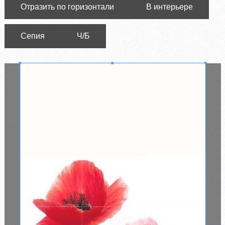
Отразить по горизонтали
В интерьере
Сепия
Ч/Б