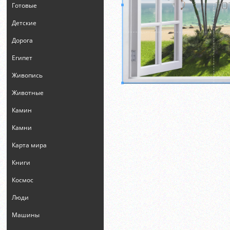
Готовые
Детские
Дорога
Египет
Живопись
Животные
Камин
Камни
Карта мира
Книги
Космос
Люди
Машины