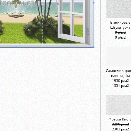
Виниловые
Штукатурка
0 р/м2
0 р/м2
Самоклеющая
пленка, 1м
1930 р/м2
1351 р/м2
Фреска Кист
3290 р/м2
2303 р/м2