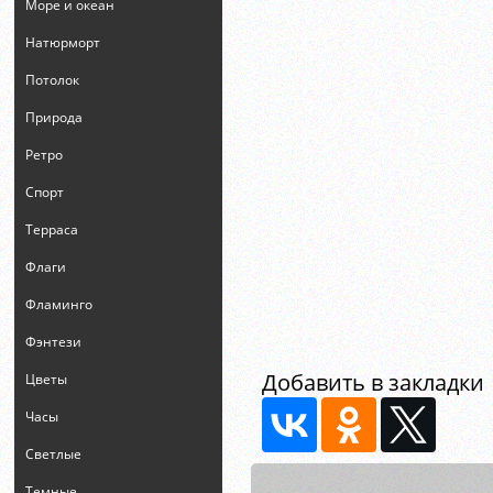
Море и океан
Натюрморт
Потолок
Природа
Ретро
Спорт
Терраса
Флаги
Фламинго
Фэнтези
Добавить в закладки
Цветы
Часы
Светлые
Темные