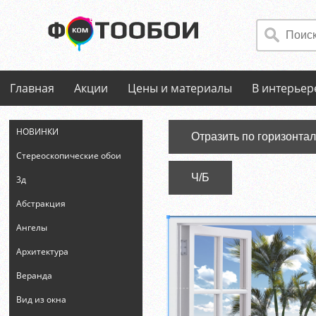
Главная
Акции
Цены и материалы
В интерьер
НОВИНКИ
Отразить по горизонта
Стереоскопические обои
Ч/Б
3д
Абстракция
Ангелы
Архитектура
Веранда
Вид из окна