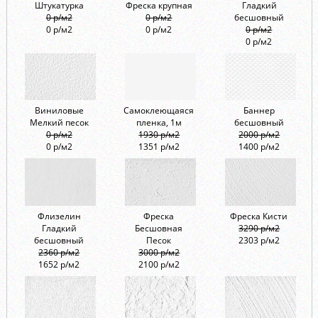
Штукатурка
Фреска крупная
Гладкий
0 р/м2
0 р/м2
бесшовный
0 р/м2
0 р/м2
0 р/м2
0 р/м2
Виниловые
Самоклеющаяся
Баннер
Мелкий песок
пленка, 1м
бесшовный
0 р/м2
1930 р/м2
2000 р/м2
0 р/м2
1351 р/м2
1400 р/м2
Флизелин
Фреска
Фреска Кисти
Гладкий
Бесшовная
3290 р/м2
бесшовный
Песок
2303 р/м2
2360 р/м2
3000 р/м2
1652 р/м2
2100 р/м2