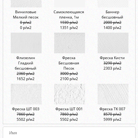
Виниловые
Самоклеющаяся
Баннер
Мелкий песок
пленка, 1м
бесшовный
0 р/м2
1930 р/м2
2000 р/м2
0 р/м2
1351 р/м2
1400 р/м2
Флизелин
Фреска
Фреска Кисти
Гладкий
Бесшовная
3290 р/м2
бесшовный
Песок
2303 р/м2
2360 р/м2
3000 р/м2
1652 р/м2
2100 р/м2
Фреска ШТ 003
Фреска ШТ 001
Фреска ТК 007
7860 р/м2
7860 р/м2
8570 р/м2
5502 р/м2
5502 р/м2
5999 р/м2