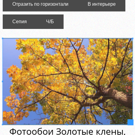
Отразить по горизонтали
В интерьере
Сепия
Ч/Б
Фотообои Золотые клены,