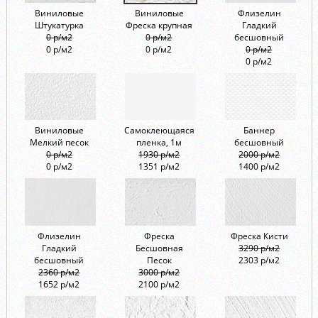
Виниловые
Виниловые
Флизелин
Штукатурка
Фреска крупная
Гладкий
0 р/м2
0 р/м2
бесшовный
0 р/м2
0 р/м2
0 р/м2
0 р/м2
Виниловые
Самоклеющаяся
Баннер
Мелкий песок
пленка, 1м
бесшовный
0 р/м2
1930 р/м2
2000 р/м2
0 р/м2
1351 р/м2
1400 р/м2
Флизелин
Фреска
Фреска Кисти
Гладкий
Бесшовная
3290 р/м2
бесшовный
Песок
2303 р/м2
2360 р/м2
3000 р/м2
1652 р/м2
2100 р/м2