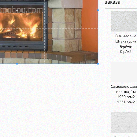
заказа
Виниловые
Штукатурка
0 р/м2
0 р/м2
Самоклеющая
пленка, 1м
1930 р/м2
1351 р/м2