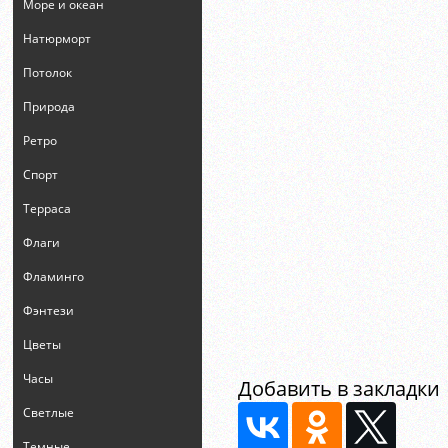
Море и океан
Натюрморт
Потолок
Природа
Ретро
Спорт
Терраса
Флаги
Фламинго
Фэнтези
Цветы
Часы
Добавить в закладки
Светлые
Темные