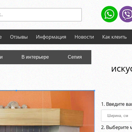
е
Отзывы
Информация
Новости
Как клеить
ли
В интерьере
Сепия
иску
1. Введите в
2. Выберите 