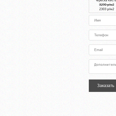
Фреска Кист
3290 р/м2
2303 р/м2
Заказать