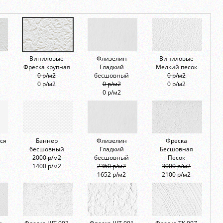
Виниловые
Флизелин
Виниловые
Фреска крупная
Гладкий
Мелкий песок
0 р/м2
бесшовный
0 р/м2
0 р/м2
0 р/м2
0 р/м2
0 р/м2
ся
Баннер
Флизелин
Фреска
бесшовный
Гладкий
Бесшовная
2000 р/м2
бесшовный
Песок
1400 р/м2
2360 р/м2
3000 р/м2
1652 р/м2
2100 р/м2