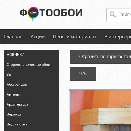
Главная
Акции
Цены и материалы
В интерьер
НОВИНКИ
Отразить по горизонта
Стереоскопические обои
Ч/Б
3д
Абстракция
Ангелы
Архитектура
Веранда
Вид из окна