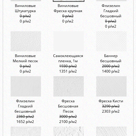
Виниловые
Виниловые
Флизелин
Штукатурка
Фреска крупная
Гладкий
0 р/м2
0 р/м2
бесшовный
0 р/м2
0 р/м2
0 р/м2
0 р/м2
Виниловые
Самоклеющаяся
Баннер
Мелкий песок
пленка, 1м
бесшовный
0 р/м2
1930 р/м2
2000 р/м2
0 р/м2
1351 р/м2
1400 р/м2
Флизелин
Фреска
Фреска Кисти
Гладкий
Бесшовная
3290 р/м2
бесшовный
Песок
2303 р/м2
2360 р/м2
3000 р/м2
1652 р/м2
2100 р/м2