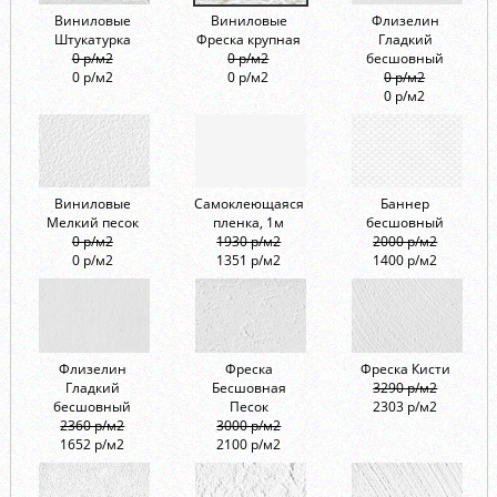
Виниловые
Виниловые
Флизелин
Штукатурка
Фреска крупная
Гладкий
0 р/м2
0 р/м2
бесшовный
0 р/м2
0 р/м2
0 р/м2
0 р/м2
Виниловые
Самоклеющаяся
Баннер
Мелкий песок
пленка, 1м
бесшовный
0 р/м2
1930 р/м2
2000 р/м2
0 р/м2
1351 р/м2
1400 р/м2
Флизелин
Фреска
Фреска Кисти
Гладкий
Бесшовная
3290 р/м2
бесшовный
Песок
2303 р/м2
2360 р/м2
3000 р/м2
1652 р/м2
2100 р/м2