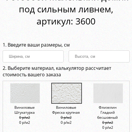
под сильным ливнем,
aртикул: 3600
1. Введите ваши размеры, см
2. Выберите материал, калькулятор рассчитает
стоимость вашего заказа
Виниловые
Виниловые
Флизелин
Штукатурка
Фреска крупная
Гладкий
0 р/м2
0 р/м2
бесшовный
0 р/м2
0 р/м2
0 р/м2
0 р/м2