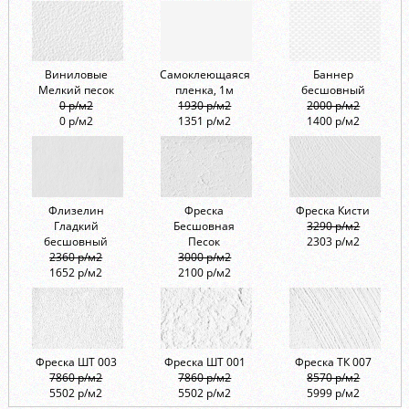
Виниловые
Самоклеющаяся
Баннер
Мелкий песок
пленка, 1м
бесшовный
0 р/м2
1930 р/м2
2000 р/м2
0 р/м2
1351 р/м2
1400 р/м2
Флизелин
Фреска
Фреска Кисти
Гладкий
Бесшовная
3290 р/м2
бесшовный
Песок
2303 р/м2
2360 р/м2
3000 р/м2
1652 р/м2
2100 р/м2
Фреска ШТ 003
Фреска ШТ 001
Фреска ТК 007
7860 р/м2
7860 р/м2
8570 р/м2
5502 р/м2
5502 р/м2
5999 р/м2