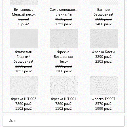
Виниловые
Самоклеющаяся
Баннер
Мелкий песок
пленка, 1м
бесшовный
0 р/м2
1930 р/м2
2000 р/м2
0 р/м2
1351 р/м2
1400 р/м2
Флизелин
Фреска
Фреска Кисти
Гладкий
Бесшовная
3290 р/м2
бесшовный
Песок
2303 р/м2
2360 р/м2
3000 р/м2
1652 р/м2
2100 р/м2
Фреска ШТ 003
Фреска ШТ 001
Фреска ТК 007
7860 р/м2
7860 р/м2
8570 р/м2
5502 р/м2
5502 р/м2
5999 р/м2