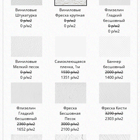
Виниловые
Виниловые
Флизелин
Штукатурка
Фреска крупная
Гладкий
0 р/м2
0 р/м2
бесшовный
0 р/м2
0 р/м2
0 р/м2
0 р/м2
Виниловые
Самоклеющаяся
Баннер
Мелкий песок
пленка, 1м
бесшовный
0 р/м2
1930 р/м2
2000 р/м2
0 р/м2
1351 р/м2
1400 р/м2
Флизелин
Фреска
Фреска Кисти
Гладкий
Бесшовная
3290 р/м2
бесшовный
Песок
2303 р/м2
2360 р/м2
3000 р/м2
1652 р/м2
2100 р/м2