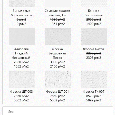
Виниловые
Самоклеющаяся
Баннер
Мелкий песок
пленка, 1м
бесшовный
0 р/м2
1930 р/м2
2000 р/м2
0 р/м2
1351 р/м2
1400 р/м2
Флизелин
Фреска
Фреска Кисти
Гладкий
Бесшовная
3290 р/м2
бесшовный
Песок
2303 р/м2
2360 р/м2
3000 р/м2
1652 р/м2
2100 р/м2
Фреска ШТ 003
Фреска ШТ 001
Фреска ТК 007
7860 р/м2
7860 р/м2
8570 р/м2
5502 р/м2
5502 р/м2
5999 р/м2