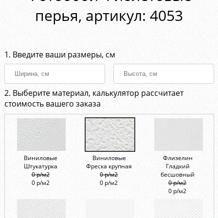
перья, aртикул: 4053
1. Введите ваши размеры, см
2. Выберите материал, калькулятор рассчитает
стоимость вашего заказа
Виниловые
Виниловые
Флизелин
Штукатурка
Фреска крупная
Гладкий
0 р/м2
0 р/м2
бесшовный
0 р/м2
0 р/м2
0 р/м2
0 р/м2