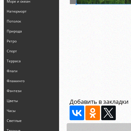
Море и океан
Натюрморт
Потолок
Природа
Ретро
Спорт
Терраса
Флаги
Фламинго
Фэнтези
Добавить в закладки
Цветы
Часы
Светлые
Темные