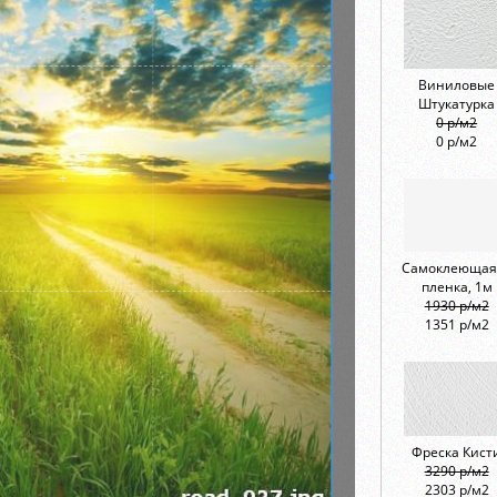
Виниловые
Штукатурка
0 р/м2
0 р/м2
Самоклеющая
пленка, 1м
1930 р/м2
1351 р/м2
Фреска Кист
3290 р/м2
2303 р/м2