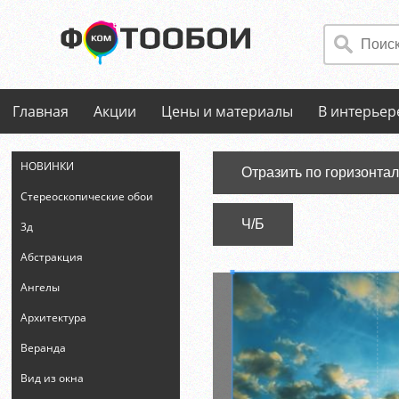
Главная
Акции
Цены и материалы
В интерьер
НОВИНКИ
Отразить по горизонта
Стереоскопические обои
Ч/Б
3д
Абстракция
Ангелы
Архитектура
Веранда
Вид из окна