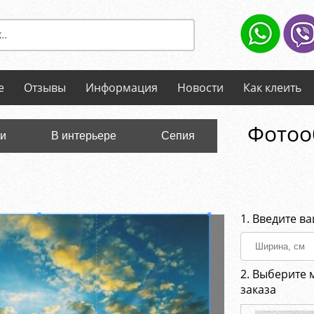
е
Отзывы
Информация
Новости
Как клеить
Фотооб
ли
В интерьере
Сепия
1. Введите в
2. Выберите 
заказа