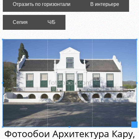
Отразить по горизонтали
В интерьере
Сепия
Ч/Б
Фотообои Архитектура Кару,