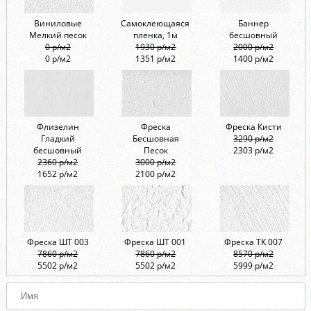
Виниловые
Самоклеющаяся
Баннер
Мелкий песок
пленка, 1м
бесшовный
0 р/м2
1930 р/м2
2000 р/м2
0 р/м2
1351 р/м2
1400 р/м2
Флизелин
Фреска
Фреска Кисти
Гладкий
Бесшовная
3290 р/м2
бесшовный
Песок
2303 р/м2
2360 р/м2
3000 р/м2
1652 р/м2
2100 р/м2
Фреска ШТ 003
Фреска ШТ 001
Фреска ТК 007
7860 р/м2
7860 р/м2
8570 р/м2
5502 р/м2
5502 р/м2
5999 р/м2