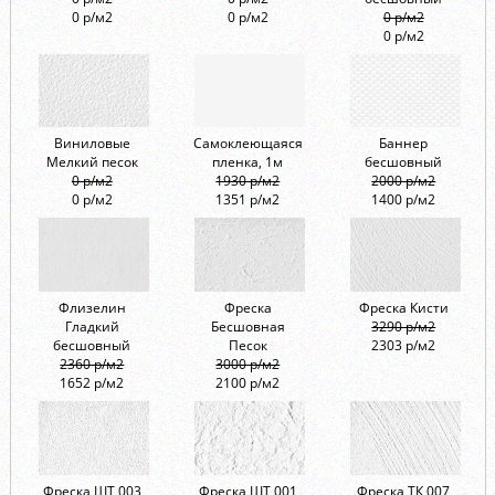
0 р/м2
0 р/м2
0 р/м2
0 р/м2
Виниловые
Самоклеющаяся
Баннер
Мелкий песок
пленка, 1м
бесшовный
0 р/м2
1930 р/м2
2000 р/м2
0 р/м2
1351 р/м2
1400 р/м2
Флизелин
Фреска
Фреска Кисти
Гладкий
Бесшовная
3290 р/м2
бесшовный
Песок
2303 р/м2
2360 р/м2
3000 р/м2
1652 р/м2
2100 р/м2
Фреска ШТ 003
Фреска ШТ 001
Фреска ТК 007