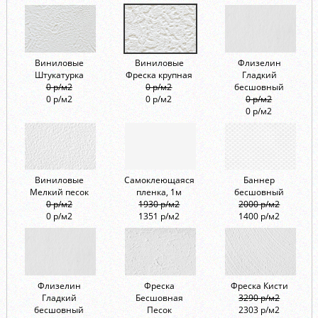
Виниловые
Виниловые
Флизелин
Штукатурка
Фреска крупная
Гладкий
0 р/м2
0 р/м2
бесшовный
0 р/м2
0 р/м2
0 р/м2
0 р/м2
Виниловые
Самоклеющаяся
Баннер
Мелкий песок
пленка, 1м
бесшовный
0 р/м2
1930 р/м2
2000 р/м2
0 р/м2
1351 р/м2
1400 р/м2
Флизелин
Фреска
Фреска Кисти
Гладкий
Бесшовная
3290 р/м2
бесшовный
Песок
2303 р/м2