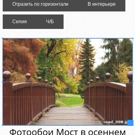
Отразить по горизонтали
В интерьере
Сепия
Ч/Б
Фотообои Мост в осеннем