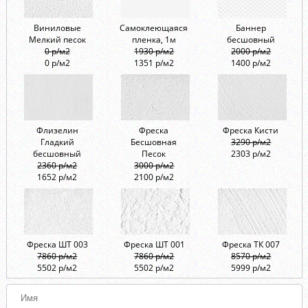
Виниловые
Самоклеющаяся
Баннер
Мелкий песок
пленка, 1м
бесшовный
0 р/м2
1930 р/м2
2000 р/м2
0 р/м2
1351 р/м2
1400 р/м2
Флизелин
Фреска
Фреска Кисти
Гладкий
Бесшовная
3290 р/м2
бесшовный
Песок
2303 р/м2
2360 р/м2
3000 р/м2
1652 р/м2
2100 р/м2
Фреска ШТ 003
Фреска ШТ 001
Фреска ТК 007
7860 р/м2
7860 р/м2
8570 р/м2
5502 р/м2
5502 р/м2
5999 р/м2