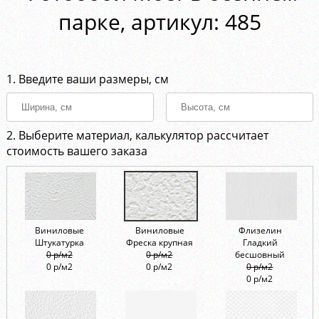
парке, aртикул: 485
1. Введите ваши размеры, см
2. Выберите материал, калькулятор рассчитает
стоимость вашего заказа
Виниловые
Виниловые
Флизелин
Штукатурка
Фреска крупная
Гладкий
0 р/м2
0 р/м2
бесшовный
0 р/м2
0 р/м2
0 р/м2
0 р/м2