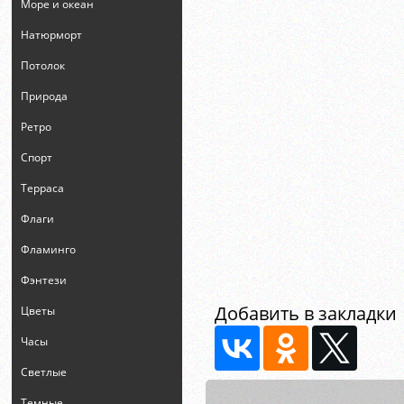
Море и океан
Натюрморт
Потолок
Природа
Ретро
Спорт
Терраса
Флаги
Фламинго
Фэнтези
Добавить в закладки
Цветы
Часы
Светлые
Темные