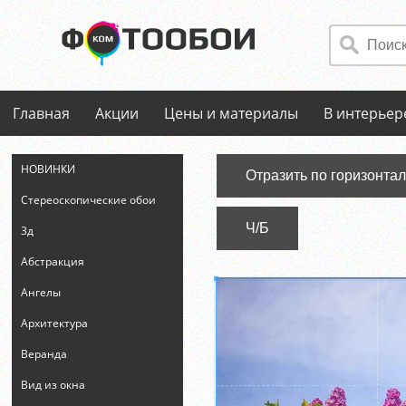
Главная
Акции
Цены и материалы
В интерьер
НОВИНКИ
Отразить по горизонта
Стереоскопические обои
Ч/Б
3д
Абстракция
Ангелы
Архитектура
Веранда
Вид из окна