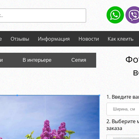
е
Отзывы
Информация
Новости
Как клеить
Фо
ли
В интерьере
Сепия
в
1. Введите в
2. Выберите 
заказа