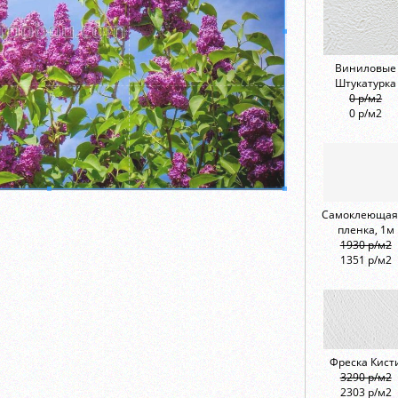
Виниловые
Штукатурка
0 р/м2
0 р/м2
Самоклеющая
пленка, 1м
1930 р/м2
1351 р/м2
Фреска Кист
3290 р/м2
2303 р/м2