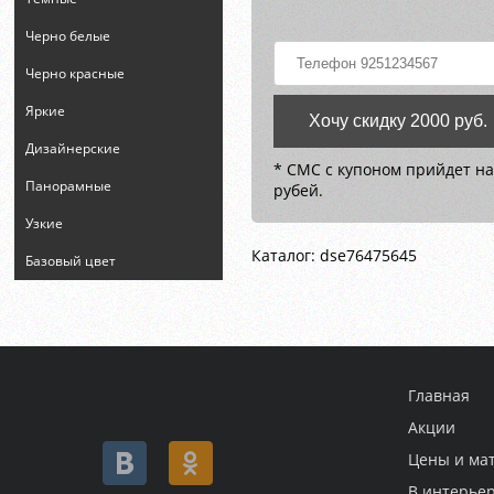
Черно белые
Черно красные
Яркие
Хочу скидку 2000 руб.
Дизайнерские
* СМС с купоном прийдет на
Панорамные
рубей.
Узкие
Каталог: dse76475645
Базовый цвет
Главная
Акции
Цены и ма
В интерье