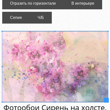
Отразить по горизонтали
В интерьере
Сепия
Ч/Б
Фотообои Сирень на холсте,