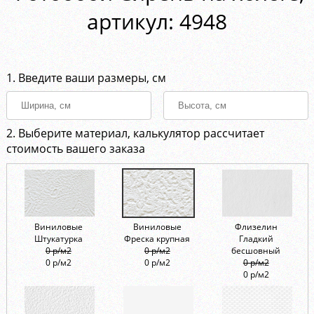
aртикул: 4948
1. Введите ваши размеры, см
2. Выберите материал, калькулятор рассчитает
стоимость вашего заказа
Виниловые
Виниловые
Флизелин
Штукатурка
Фреска крупная
Гладкий
0 р/м2
0 р/м2
бесшовный
0 р/м2
0 р/м2
0 р/м2
0 р/м2