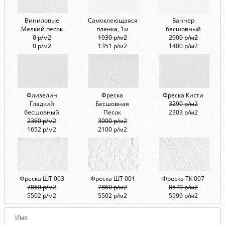
Виниловые
Самоклеющаяся
Баннер
Мелкий песок
пленка, 1м
бесшовный
0 р/м2
1930 р/м2
2000 р/м2
0 р/м2
1351 р/м2
1400 р/м2
Флизелин
Фреска
Фреска Кисти
Гладкий
Бесшовная
3290 р/м2
бесшовный
Песок
2303 р/м2
2360 р/м2
3000 р/м2
1652 р/м2
2100 р/м2
Фреска ШТ 003
Фреска ШТ 001
Фреска ТК 007
7860 р/м2
7860 р/м2
8570 р/м2
5502 р/м2
5502 р/м2
5999 р/м2