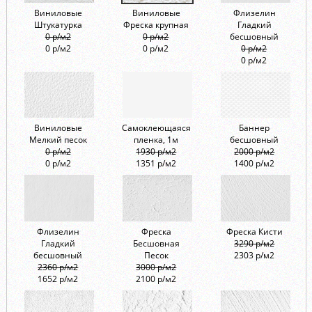
Виниловые
Виниловые
Флизелин
Штукатурка
Фреска крупная
Гладкий
0 р/м2
0 р/м2
бесшовный
0 р/м2
0 р/м2
0 р/м2
0 р/м2
Виниловые
Самоклеющаяся
Баннер
Мелкий песок
пленка, 1м
бесшовный
0 р/м2
1930 р/м2
2000 р/м2
0 р/м2
1351 р/м2
1400 р/м2
Флизелин
Фреска
Фреска Кисти
Гладкий
Бесшовная
3290 р/м2
бесшовный
Песок
2303 р/м2
2360 р/м2
3000 р/м2
1652 р/м2
2100 р/м2