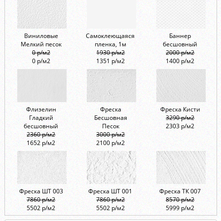
Виниловые
Самоклеющаяся
Баннер
Мелкий песок
пленка, 1м
бесшовный
0 р/м2
1930 р/м2
2000 р/м2
0 р/м2
1351 р/м2
1400 р/м2
Флизелин
Фреска
Фреска Кисти
Гладкий
Бесшовная
3290 р/м2
бесшовный
Песок
2303 р/м2
2360 р/м2
3000 р/м2
1652 р/м2
2100 р/м2
Фреска ШТ 003
Фреска ШТ 001
Фреска ТК 007
7860 р/м2
7860 р/м2
8570 р/м2
5502 р/м2
5502 р/м2
5999 р/м2