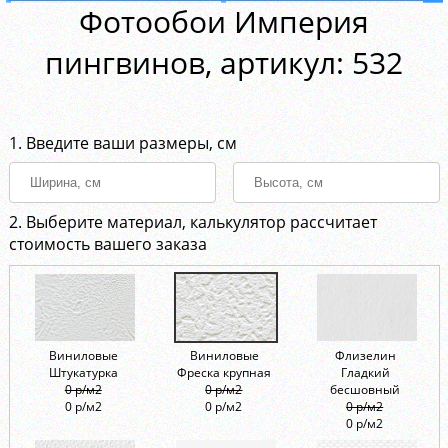
Фотообои Империя
пингвинов, aртикул: 532
1. Введите ваши размеры, см
2. Выберите материал, калькулятор рассчитает
стоимость вашего заказа
Виниловые
Виниловые
Флизелин
Штукатурка
Фреска крупная
Гладкий
0 р/м2
0 р/м2
бесшовный
0 р/м2
0 р/м2
0 р/м2
0 р/м2