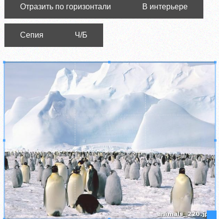
Отразить по горизонтали
В интерьере
Сепия
Ч/Б