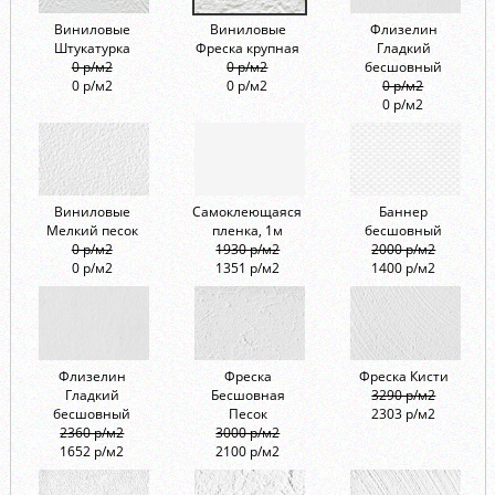
Виниловые
Виниловые
Флизелин
Штукатурка
Фреска крупная
Гладкий
0 р/м2
0 р/м2
бесшовный
0 р/м2
0 р/м2
0 р/м2
0 р/м2
Виниловые
Самоклеющаяся
Баннер
Мелкий песок
пленка, 1м
бесшовный
0 р/м2
1930 р/м2
2000 р/м2
0 р/м2
1351 р/м2
1400 р/м2
Флизелин
Фреска
Фреска Кисти
Гладкий
Бесшовная
3290 р/м2
бесшовный
Песок
2303 р/м2
2360 р/м2
3000 р/м2
1652 р/м2
2100 р/м2