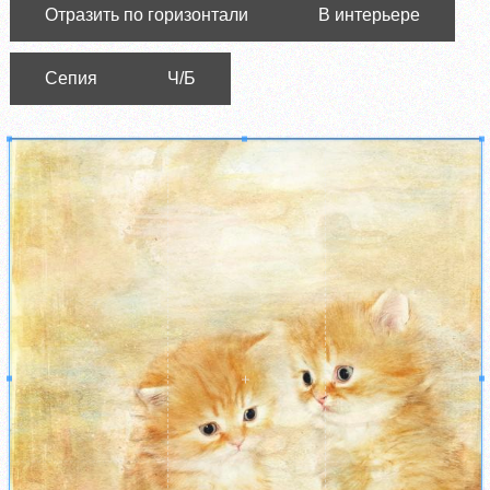
Отразить по горизонтали
В интерьере
Сепия
Ч/Б