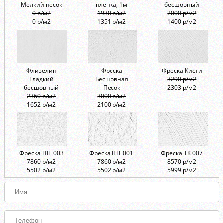
Мелкий песок
пленка, 1м
бесшовный
0 р/м2
1930 р/м2
2000 р/м2
0 р/м2
1351 р/м2
1400 р/м2
Флизелин
Фреска
Фреска Кисти
Гладкий
Бесшовная
3290 р/м2
бесшовный
Песок
2303 р/м2
2360 р/м2
3000 р/м2
1652 р/м2
2100 р/м2
Фреска ШТ 003
Фреска ШТ 001
Фреска ТК 007
7860 р/м2
7860 р/м2
8570 р/м2
5502 р/м2
5502 р/м2
5999 р/м2