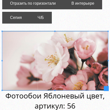
Отразить по горизонтали
В интерьере
Сепия
Ч/Б
Фотообои Яблоневый цвет,
aртикул: 56