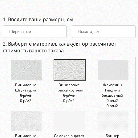
1. Введите ваши размеры, см
2. Выберите материал, калькулятор рассчитает
стоимость вашего заказа
Виниловые
Виниловые
Флизелин
Штукатурка
Фреска крупная
Гладкий
0 р/м2
0 р/м2
бесшовный
0 р/м2
0 р/м2
0 р/м2
0 р/м2
Виниловые
Самоклеющаяся
Баннер