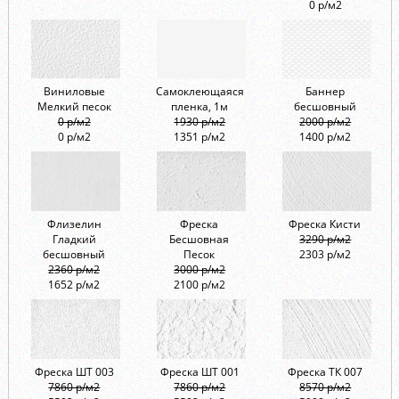
0 р/м2
Виниловые
Самоклеющаяся
Баннер
Мелкий песок
пленка, 1м
бесшовный
0 р/м2
1930 р/м2
2000 р/м2
0 р/м2
1351 р/м2
1400 р/м2
Флизелин
Фреска
Фреска Кисти
Гладкий
Бесшовная
3290 р/м2
бесшовный
Песок
2303 р/м2
2360 р/м2
3000 р/м2
1652 р/м2
2100 р/м2
Фреска ШТ 003
Фреска ШТ 001
Фреска ТК 007
7860 р/м2
7860 р/м2
8570 р/м2