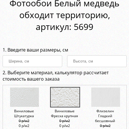
Фотообои Белый медведь
обходит территорию,
aртикул: 5699
1. Введите ваши размеры, см
2. Выберите материал, калькулятор рассчитает
стоимость вашего заказа
Виниловые
Виниловые
Флизелин
Штукатурка
Фреска крупная
Гладкий
0 р/м2
0 р/м2
бесшовный
0 р/м2
0 р/м2
0 р/м2