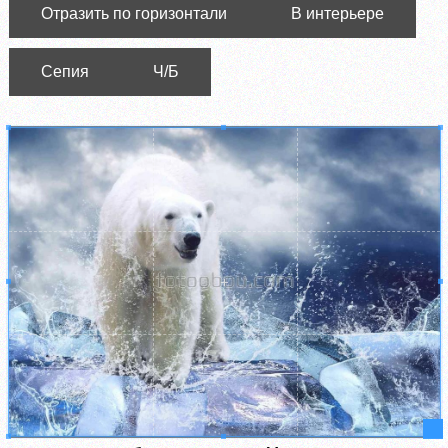
Отразить по горизонтали
В интерьере
Сепия
Ч/Б