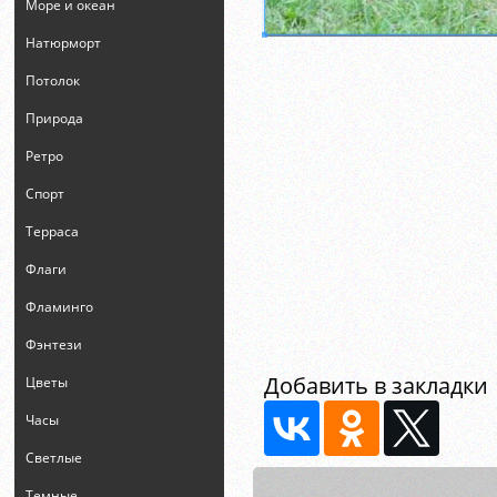
Море и океан
Натюрморт
Потолок
Природа
Ретро
Спорт
Терраса
Флаги
Фламинго
Фэнтези
Добавить в закладки
Цветы
Часы
Светлые
Темные