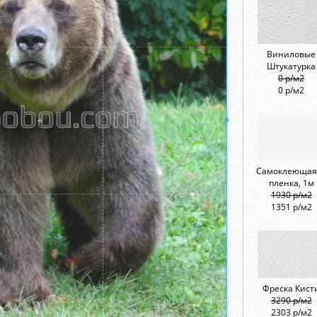
Виниловые
Штукатурка
0 р/м2
0 р/м2
Самоклеющая
пленка, 1м
1930 р/м2
1351 р/м2
Фреска Кист
3290 р/м2
2303 р/м2