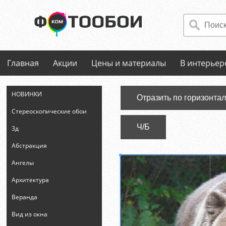
Главная
Акции
Цены и материалы
В интерьер
НОВИНКИ
Отразить по горизонта
Стереоскопические обои
Ч/Б
3д
Абстракция
Ангелы
Архитектура
Веранда
Вид из окна