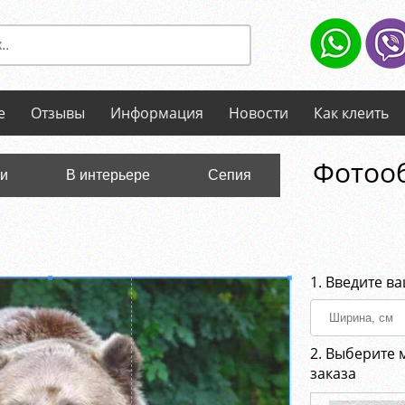
е
Отзывы
Информация
Новости
Как клеить
Фотооб
ли
В интерьере
Сепия
1. Введите в
2. Выберите 
заказа