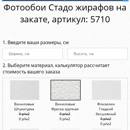
Фотообои Стадо жирафов на
закате, aртикул: 5710
1. Введите ваши размеры, см
2. Выберите материал, калькулятор рассчитает
стоимость вашего заказа
Виниловые
Виниловые
Флизелин
Штукатурка
Фреска крупная
Гладкий
0 р/м2
0 р/м2
бесшовный
0 р/м2
0 р/м2
0 р/м2
0 р/м2