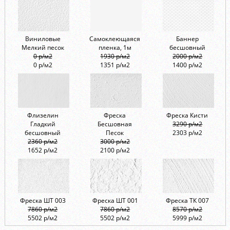
Виниловые
Самоклеющаяся
Баннер
Мелкий песок
пленка, 1м
бесшовный
0 р/м2
1930 р/м2
2000 р/м2
0 р/м2
1351 р/м2
1400 р/м2
Флизелин
Фреска
Фреска Кисти
Гладкий
Бесшовная
3290 р/м2
бесшовный
Песок
2303 р/м2
2360 р/м2
3000 р/м2
1652 р/м2
2100 р/м2
Фреска ШТ 003
Фреска ШТ 001
Фреска ТК 007
7860 р/м2
7860 р/м2
8570 р/м2
5502 р/м2
5502 р/м2
5999 р/м2