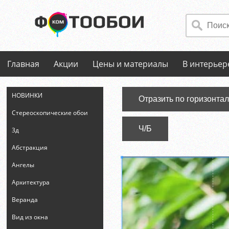
Главная
Акции
Цены и материалы
В интерьер
НОВИНКИ
Отразить по горизонта
Стереоскопические обои
Ч/Б
3д
Абстракция
Ангелы
Архитектура
Веранда
Вид из окна