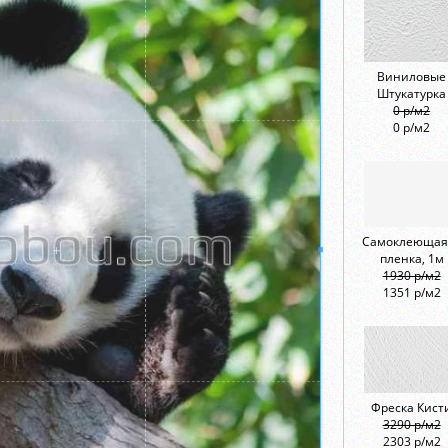
Виниловые
Штукатурка
0 р/м2
0 р/м2
Самоклеющая
пленка, 1м
1930 р/м2
1351 р/м2
Фреска Кист
3290 р/м2
2303 р/м2