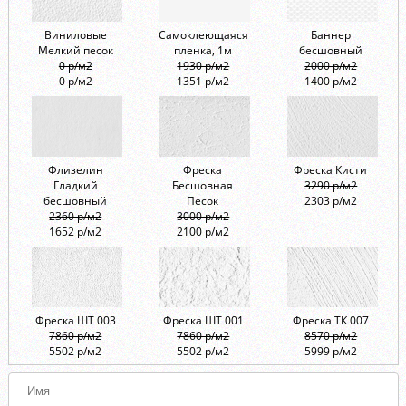
Виниловые
Самоклеющаяся
Баннер
Мелкий песок
пленка, 1м
бесшовный
0 р/м2
1930 р/м2
2000 р/м2
0 р/м2
1351 р/м2
1400 р/м2
Флизелин
Фреска
Фреска Кисти
Гладкий
Бесшовная
3290 р/м2
бесшовный
Песок
2303 р/м2
2360 р/м2
3000 р/м2
1652 р/м2
2100 р/м2
Фреска ШТ 003
Фреска ШТ 001
Фреска ТК 007
7860 р/м2
7860 р/м2
8570 р/м2
5502 р/м2
5502 р/м2
5999 р/м2