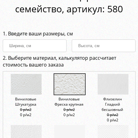
семейство, aртикул: 580
1. Введите ваши размеры, см
2. Выберите материал, калькулятор рассчитает
стоимость вашего заказа
Виниловые
Виниловые
Флизелин
Штукатурка
Фреска крупная
Гладкий
0 р/м2
0 р/м2
бесшовный
0 р/м2
0 р/м2
0 р/м2
0 р/м2