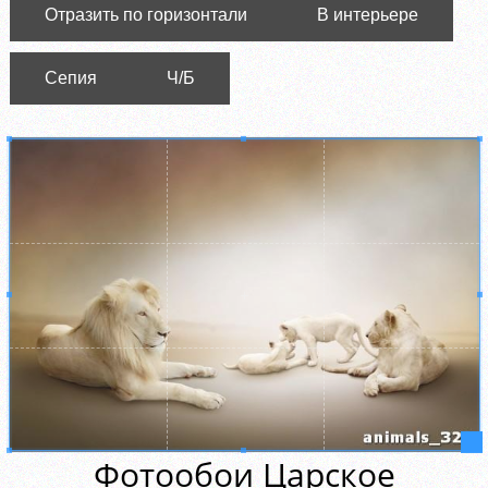
Отразить по горизонтали
В интерьере
Сепия
Ч/Б
Фотообои Царское