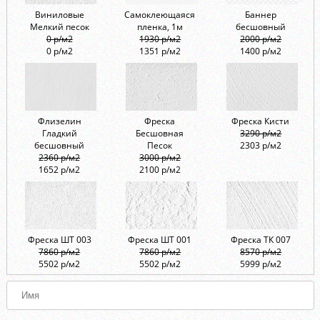
Виниловые
Самоклеющаяся
Баннер
Мелкий песок
пленка, 1м
бесшовный
0 р/м2
1930 р/м2
2000 р/м2
0 р/м2
1351 р/м2
1400 р/м2
Флизелин
Фреска
Фреска Кисти
Гладкий
Бесшовная
3290 р/м2
бесшовный
Песок
2303 р/м2
2360 р/м2
3000 р/м2
1652 р/м2
2100 р/м2
Фреска ШТ 003
Фреска ШТ 001
Фреска ТК 007
7860 р/м2
7860 р/м2
8570 р/м2
5502 р/м2
5502 р/м2
5999 р/м2