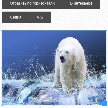
Отразить по горизонтали
В интерьере
Сепия
Ч/Б