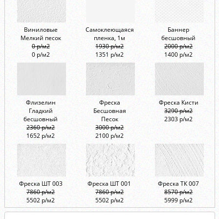
Виниловые
Самоклеющаяся
Баннер
Мелкий песок
пленка, 1м
бесшовный
0 р/м2
1930 р/м2
2000 р/м2
0 р/м2
1351 р/м2
1400 р/м2
Флизелин
Фреска
Фреска Кисти
Гладкий
Бесшовная
3290 р/м2
бесшовный
Песок
2303 р/м2
2360 р/м2
3000 р/м2
1652 р/м2
2100 р/м2
Фреска ШТ 003
Фреска ШТ 001
Фреска ТК 007
7860 р/м2
7860 р/м2
8570 р/м2
5502 р/м2
5502 р/м2
5999 р/м2