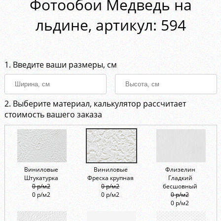
Фотообои Медведь на
льдине, aртикул: 594
1. Введите ваши размеры, см
2. Выберите материал, калькулятор рассчитает
стоимость вашего заказа
Виниловые
Виниловые
Флизелин
Штукатурка
Фреска крупная
Гладкий
0 р/м2
0 р/м2
бесшовный
0 р/м2
0 р/м2
0 р/м2
0 р/м2