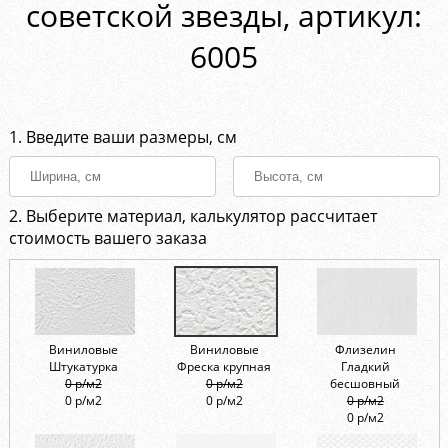
советской звезды, aртикул:
6005
1. Введите ваши размеры, см
2. Выберите материал, калькулятор рассчитает
стоимость вашего заказа
Виниловые
Виниловые
Флизелин
Штукатурка
Фреска крупная
Гладкий
0 р/м2
0 р/м2
бесшовный
0 р/м2
0 р/м2
0 р/м2
0 р/м2