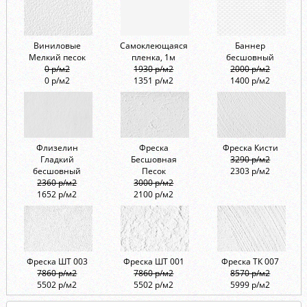
Виниловые
Самоклеющаяся
Баннер
Мелкий песок
пленка, 1м
бесшовный
0 р/м2
1930 р/м2
2000 р/м2
0 р/м2
1351 р/м2
1400 р/м2
Флизелин
Фреска
Фреска Кисти
Гладкий
Бесшовная
3290 р/м2
бесшовный
Песок
2303 р/м2
2360 р/м2
3000 р/м2
1652 р/м2
2100 р/м2
Фреска ШТ 003
Фреска ШТ 001
Фреска ТК 007
7860 р/м2
7860 р/м2
8570 р/м2
5502 р/м2
5502 р/м2
5999 р/м2