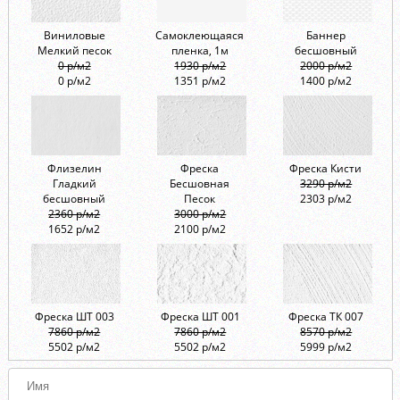
Виниловые
Самоклеющаяся
Баннер
Мелкий песок
пленка, 1м
бесшовный
0 р/м2
1930 р/м2
2000 р/м2
0 р/м2
1351 р/м2
1400 р/м2
Флизелин
Фреска
Фреска Кисти
Гладкий
Бесшовная
3290 р/м2
бесшовный
Песок
2303 р/м2
2360 р/м2
3000 р/м2
1652 р/м2
2100 р/м2
Фреска ШТ 003
Фреска ШТ 001
Фреска ТК 007
7860 р/м2
7860 р/м2
8570 р/м2
5502 р/м2
5502 р/м2
5999 р/м2