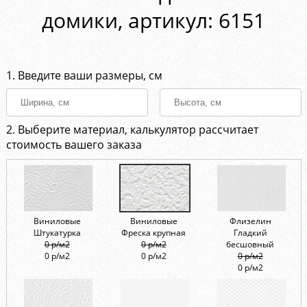
домики, aртикул: 6151
1. Введите ваши размеры, см
2. Выберите материал, калькулятор рассчитает
стоимость вашего заказа
Виниловые
Виниловые
Флизелин
Штукатурка
Фреска крупная
Гладкий
0 р/м2
0 р/м2
бесшовный
0 р/м2
0 р/м2
0 р/м2
0 р/м2